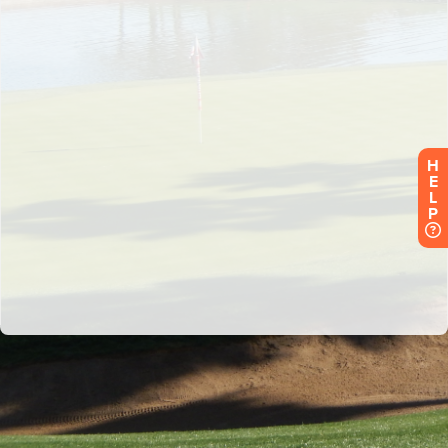
H
E
L
P