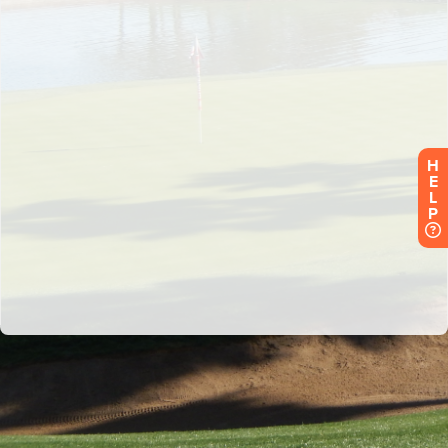
H
E
L
P