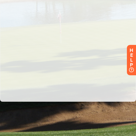
H
E
L
P